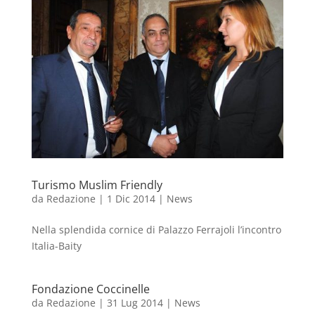
Turismo Muslim Friendly
da
Redazione
|
1 Dic 2014
|
News
Nella splendida cornice di Palazzo Ferrajoli l’incontro
Italia-Baity
Fondazione Coccinelle
da
Redazione
|
31 Lug 2014
|
News